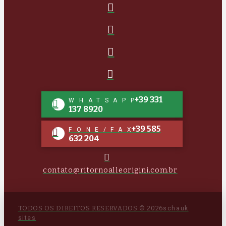
+39 331
WHATSAPP
137 8920
+39 585
FONE/FAX
632 204
contato@ritornoalleorigini.com.br
TODOS OS DIREITOS RESERVADOS © 2026
schauk
sites